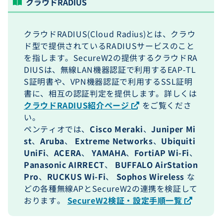
クラウドRADIUS
クラウドRADIUS(Cloud Radius)とは、クラウ
ド型で提供されているRADIUSサービスのこと
を指します。SecureW2の提供するクラウドRA
DIUSは、無線LAN機器認証で利用するEAP-TL
S証明書や、VPN機器認証で利用するSSL証明
書に、相互の認証判定を提供します。詳しくは
クラウドRADIUS紹介ページ
をご覧くださ
い。
ペンティオでは、
Cisco Meraki
、
Juniper Mi
st
、
Aruba
、
Extreme Networks
、
Ubiquiti
UniFi
、
ACERA
、
YAMAHA
、
FortiAP Wi-Fi
、
Panasonic AIRRECT
、
BUFFALO AirStation
Pro
、
RUCKUS Wi-Fi
、
Sophos Wireless
な
どの各種無線APとSecureW2の連携を検証して
おります。
SecureW2検証・設定手順一覧