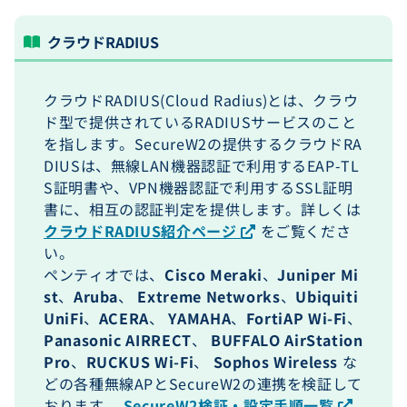
クラウドRADIUS
クラウドRADIUS(Cloud Radius)とは、クラウ
ド型で提供されているRADIUSサービスのこと
を指します。SecureW2の提供するクラウドRA
DIUSは、無線LAN機器認証で利用するEAP-TL
S証明書や、VPN機器認証で利用するSSL証明
書に、相互の認証判定を提供します。詳しくは
クラウドRADIUS紹介ページ
をご覧くださ
い。
ペンティオでは、
Cisco Meraki
、
Juniper Mi
st
、
Aruba
、
Extreme Networks
、
Ubiquiti
UniFi
、
ACERA
、
YAMAHA
、
FortiAP Wi-Fi
、
Panasonic AIRRECT
、
BUFFALO AirStation
Pro
、
RUCKUS Wi-Fi
、
Sophos Wireless
な
どの各種無線APとSecureW2の連携を検証して
おります。
SecureW2検証・設定手順一覧