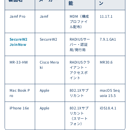
能
ン
Jamf Pro
Jamf
MDM（構成
11.17.1
プロファイ
ル配布）
SecureW2
SecureW2
RADIUSサー
7.9.1.GA1
JoinNow
バー・認証
局/発行局
MR-33-HW
Cisco Mera
RADIUSクラ
MR30.6
ki
イアント・
アクセスポ
イント
Mac Book P
Apple
802.1Xサプ
macOS Seq
ro
リカント
uoia 15.5
iPhone 16e
Apple
802.1Xサプ
iOS18.4.1
リカント
（スマート
フォン）