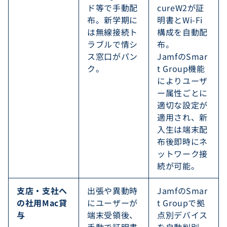
ド等で手動配
cureW2が証
布。新学期に
明書とWi-Fi
は無線接続ト
構成を自動配
ラブルで情シ
布。
ス窓口がパン
JamfのSmar
ク。
t Group機能
によりユーザ
ー属性ごとに
適切な設定が
適用され、新
入生は端末配
布後即時にネ
ットワーク接
続が可能。
支店・支社へ
出張や異動時
JamfのSmar
の社用Mac貸
にユーザーが
t Groupで拠
与
端末受領後、
点別デバイス