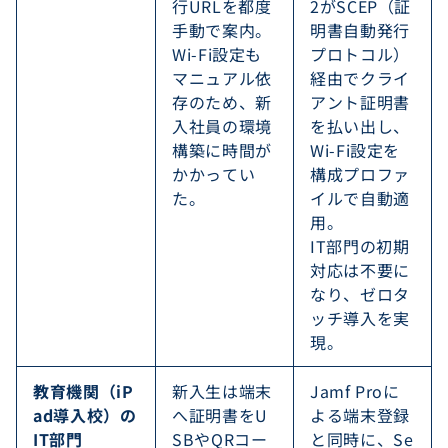
行URLを都度
2がSCEP（証
手動で案内。
明書自動発行
Wi-Fi設定も
プロトコル）
マニュアル依
経由でクライ
存のため、新
アント証明書
入社員の環境
を払い出し、
構築に時間が
Wi-Fi設定を
かかってい
構成プロファ
た。
イルで自動適
用。
IT部門の初期
対応は不要に
なり、ゼロタ
ッチ導入を実
現。
教育機関（iP
新入生は端末
Jamf Proに
ad導入校）の
へ証明書をU
よる端末登録
IT部門
SBやQRコー
と同時に、Se