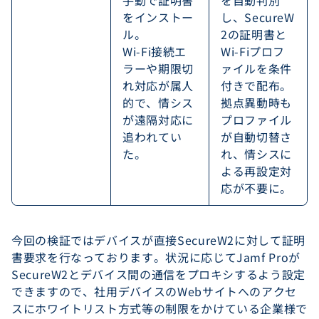
手動で証明書
を自動判別
をインストー
し、SecureW
ル。
2の証明書と
Wi-Fi接続エ
Wi-Fiプロフ
ラーや期限切
ァイルを条件
れ対応が属人
付きで配布。
的で、情シス
拠点異動時も
が遠隔対応に
プロファイル
追われてい
が自動切替さ
た。
れ、情シスに
よる再設定対
応が不要に。
今回の検証ではデバイスが直接SecureW2に対して証明
書要求を行なっております。状況に応じてJamf Proが
SecureW2とデバイス間の通信をプロキシするよう設定
できますので、社用デバイスのWebサイトへのアクセ
スにホワイトリスト方式等の制限をかけている企業様で