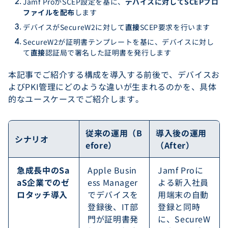
Jamf ProがSCEP設定を基に、
デバイスに対してSCEPプロ
ファイルを配布
します
デバイスがSecureW2に対して
直接
SCEP要求を行います
SecureW2が証明書テンプレートを基に、デバイスに対し
て
直接
認証局で署名した証明書を発行します
本記事でご紹介する構成を導入する前後で、デバイスお
よびPKI管理にどのような違いが生まれるのかを、具体
的なユースケースでご紹介します。
従来の運用（B
導入後の運用
シナリオ
efore）
（After）
急成長中のSa
Apple Busin
Jamf Proに
aS企業でのゼ
ess Manager
よる新入社員
ロタッチ導入
でデバイスを
用端末の自動
登録後、IT部
登録と同時
門が証明書発
に、SecureW