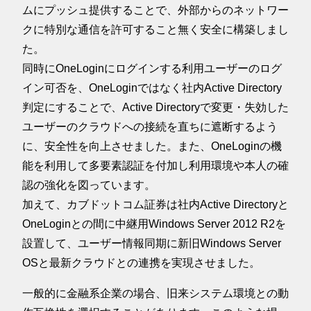
ムにプッシュ提供することで、外部からのネットワー
クに特別な通信を許可すること無く安全に構築しまし
た。
同時にOneLoginにログインする利用ユーザーのログ
イン可否を、OneLoginではなく社内Active Directory
判定にすることで、Active Directoryで変更・失効した
ユーザーのクラウドへの接続を直ちに遮断するよう
に、安全性を向上させました。また、OneLoginの機
能を利用して多要素認証を付加し利用環境や本人の確
認の強化を図っています。
加えて、カブドットコム証券は社内Active Directoryと
OneLoginとの間に中継用Windows Server 2012 R2を
設置して、ユーザー情報同期に新旧Windows Server
OSと最新クラウドとの連携を実現させました。
一般的に金融系企業の場合、旧来システム環境との動