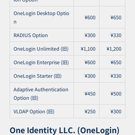
OneLogin Desktop Optio
¥600
¥650
n
RADIUS Option
¥300
¥330
OneLogin Unlimited (旧)
¥1,100
¥1,200
OneLogin Enterprise (旧)
¥600
¥650
OneLogin Starter (旧)
¥300
¥330
Adaptive Authentication
¥450
¥500
Option (旧)
VLDAP Option (旧)
¥250
¥300
One Identity LLC. (OneLogin)