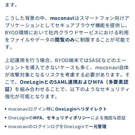
ます。
こうした背景の中、
moconavi
はスマートフォン向けア
プリケーションとしてセキュアブラウザ機能を提供し、
BYOD環境において社内クラウドサービスにおける利用
をファイルやデータの
閲覧のみ
に制限することが可能で
す。
上記運用を行う場合、BYOD端末ではSASEなどのエー
ジェントを導入できないケースも多く、moconavi自体
が攻撃対象となるリスクを考慮する必要があります。そ
こで、
OneLoginとのSAML連携およびMFA（多要素認
証）
を組み合わせることで、以下のようなセキュリティ
強化が可能となります。
moconaviログイン時に
OneLoginへリダイレクト
OneLoginの
MFA、セキュリティポリシー
による強固な認証
moconaviのログインログをOneLoginで
一元管理