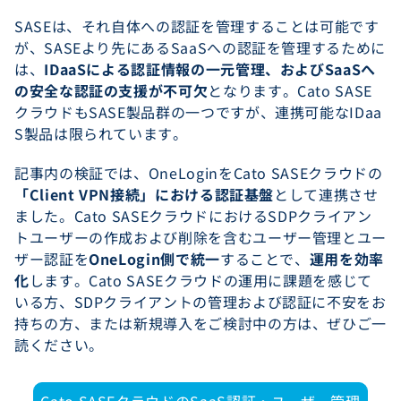
SASEは、それ自体への認証を管理することは可能です
が、SASEより先にあるSaaSへの認証を管理するために
は、
IDaaSによる認証情報の一元管理、およびSaaSへ
の安全な認証の支援が不可欠
となります。Cato SASE
クラウドもSASE製品群の一つですが、連携可能なIDaa
S製品は限られています。
記事内の検証では、OneLoginをCato SASEクラウドの
「Client VPN接続」における認証基盤
として連携させ
ました。Cato SASEクラウドにおけるSDPクライアン
トユーザーの作成および削除を含むユーザー管理とユー
ザー認証を
OneLogin側で統一
することで、
運用を効率
化
します。Cato SASEクラウドの運用に課題を感じて
いる方、SDPクライアントの管理および認証に不安をお
持ちの方、または新規導入をご検討中の方は、ぜひご一
読ください。